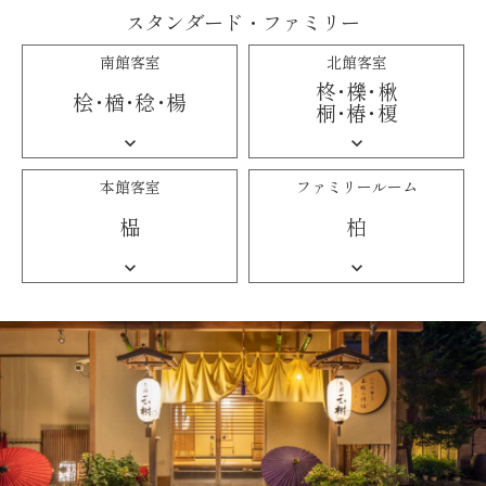
スタンダード・ファミリー
南館客室
北館客室
柊・櫟・
楸
桧・楢・稔・
楊
桐・椿・
榎
本館客室
ファミリールーム
榀
柏