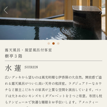
露天風呂・展望風呂付客室
樹亭３階
水蓮
SUIREN
広いデッキから望むのは風光明媚な伊香保の大自然。開放感で溢
れる露天風呂がついた高い天井の和洋室。ラグジュアリーなカウ
チなど館主こだわりの家具が上質な空間を演出しています。ベッ
ドは大きめのシモンズセミダブルヘ゛ットを２つご用意。布団も枕
もテンピュールで快適な睡眠をお手伝いします。アメニティー