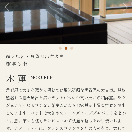
露天風呂・展望風呂付客室
樹亭３階
木蓮
MOKUREN
角部屋の大きな窓から望むのは風光明媚な伊香保の大自然。開放
感溢れる露天風呂と広いデッキがついた高い天井の和洋室。ラグ
ジュアリーなカウチなど館主こだわりの家具が上質な空間を演出
しています。ベッドは大きめのシモンズセミダブルヘ゛ットを２つ
ご用意。布団も枕もテンピュールで快適な睡眠をお手伝いしま
す。アメニティーは、フランスロクシタン社のものをご用意して