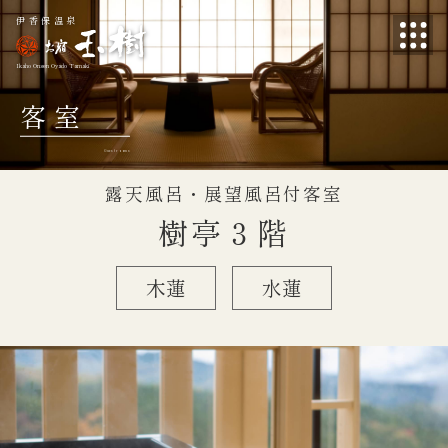
伊香保温泉
Ikaho Onsen Oyado Tamaki
客室
Guest rooms
露天風呂・展望風呂付客室
樹亭３階
木蓮
水蓮