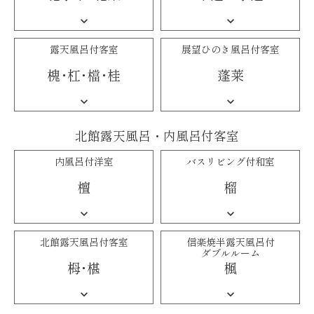
露天風呂付客室
展望ひのき風呂付
客室
槐・杠・檔・
桂
蓬莱
北館露天風呂・内風呂付客室
内風呂付洋室
バスリビング付和室
檀
榴
北館露天風呂付客室
信楽焼半露天風呂付
ダブルルーム
栂・
椹
楓