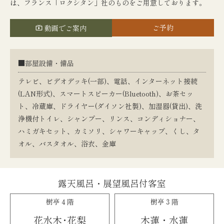
は、フランス「ロクシタン」社のものをご用意しております。
ご予約
動画でご案内
■部屋設備・備品
テレビ、ビデオデッキ(一部)、電話、インターネット接続
(LAN形式)、スマートスピーカー(Bluetooth)、お茶セッ
ト、冷蔵庫、ドライヤー(ダイソン社製)、加湿器(貸出)、洗
浄機付トイレ、シャンプー、リンス、コンディショナー、
ハミガキセット、カミソリ、シャワーキャップ、くし、タ
オル、バスタオル、浴衣、金庫
露天風呂・展望風呂付客室
樹亭４階
樹亭３階
花水
木・
花梨
木蓮・水蓮